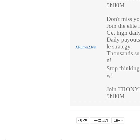
5hIl0M
Don't miss yo
Join the elite
Get high dai
Daily payouts 
le strategy.
XRumer23vat
Thousands succ
n!
Stop thinking
w!
Join TRONYX 
5hIl0M