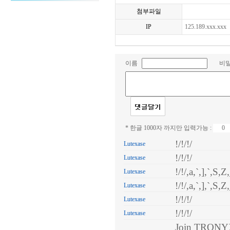
첨부파일
IP
125.189.xxx.xxx
이름
비
* 한글 1000자 까지만 입력가능 :
!/!/!/
Lutexase
!/!/!/
Lutexase
!/!/,a,`,],`,S,Z
Lutexase
!/!/,a,`,],`,S,Z
Lutexase
!/!/!/
Lutexase
!/!/!/
Lutexase
Join TRONYX 